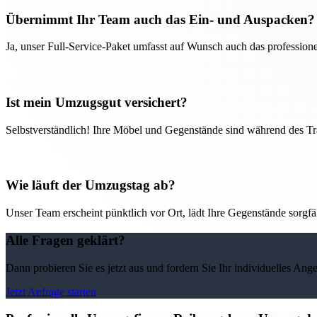
Übernimmt Ihr Team auch das Ein- und Auspacken?
Ja, unser Full-Service-Paket umfasst auf Wunsch auch das professio
Ist mein Umzugsgut versichert?
Selbstverständlich! Ihre Möbel und Gegenstände sind während des Tra
Wie läuft der Umzugstag ab?
Unser Team erscheint pünktlich vor Ort, lädt Ihre Gegenstände sorgfälti
Alle Fragen geklärt?
Dann probieren Sie es jetzt aus und fordern Sie Ihr individuelles Ang
Jetzt Anfrage starten