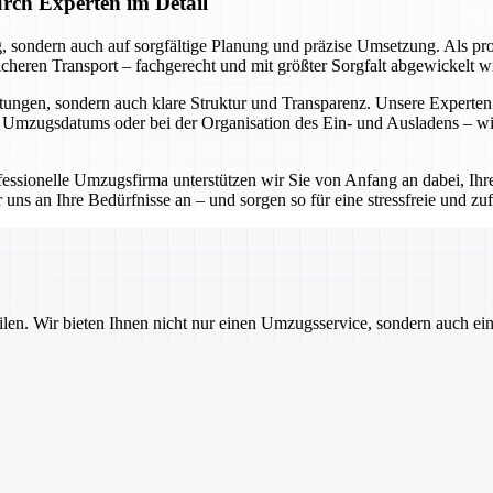
rch Experten im Detail
, sondern auch auf sorgfältige Planung und präzise Umsetzung. Als pro
ren Transport – fachgerecht und mit größter Sorgfalt abgewickelt wir
tungen, sondern auch klare Struktur und Transparenz. Unsere Experten 
n Umzugsdatums oder bei der Organisation des Ein- und Ausladens – wir
ofessionelle Umzugsfirma unterstützen wir Sie von Anfang an dabei, Ih
uns an Ihre Bedürfnisse an – und sorgen so für eine stressfreie und z
ilen. Wir bieten Ihnen nicht nur einen Umzugsservice, sondern auch ei