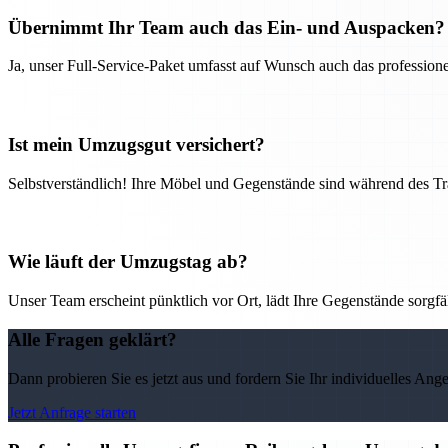
Übernimmt Ihr Team auch das Ein- und Auspacken?
Ja, unser Full-Service-Paket umfasst auf Wunsch auch das professio
Ist mein Umzugsgut versichert?
Selbstverständlich! Ihre Möbel und Gegenstände sind während des Tra
Wie läuft der Umzugstag ab?
Unser Team erscheint pünktlich vor Ort, lädt Ihre Gegenstände sorgfälti
Alle Fragen geklärt?
Dann probieren Sie es jetzt aus und fordern Sie Ihr individuelles Ang
Jetzt Anfrage starten