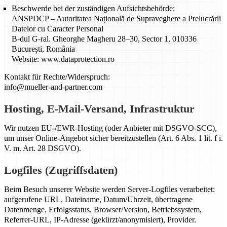
Beschwerde bei der zuständigen Aufsichtsbehörde:
ANSPDCP – Autoritatea Națională de Supraveghere a Prelucrării
Datelor cu Caracter Personal
B-dul G-ral. Gheorghe Magheru 28–30, Sector 1, 010336
București, România
Website: www.dataprotection.ro
Kontakt für Rechte/Widerspruch:
info@mueller-and-partner.com
Hosting, E-Mail-Versand, Infrastruktur
Wir nutzen EU-/EWR-Hosting (oder Anbieter mit DSGVO-SCC),
um unser Online-Angebot sicher bereitzustellen (Art. 6 Abs. 1 lit. f i.
V. m. Art. 28 DSGVO).
Logfiles (Zugriffsdaten)
Beim Besuch unserer Website werden Server-Logfiles verarbeitet:
aufgerufene URL, Dateiname, Datum/Uhrzeit, übertragene
Datenmenge, Erfolgsstatus, Browser/Version, Betriebssystem,
Referrer-URL, IP-Adresse (gekürzt/anonymisiert), Provider.