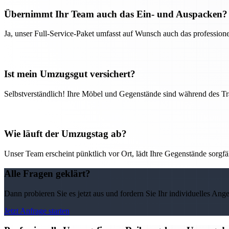
Übernimmt Ihr Team auch das Ein- und Auspacken?
Ja, unser Full-Service-Paket umfasst auf Wunsch auch das professio
Ist mein Umzugsgut versichert?
Selbstverständlich! Ihre Möbel und Gegenstände sind während des Tra
Wie läuft der Umzugstag ab?
Unser Team erscheint pünktlich vor Ort, lädt Ihre Gegenstände sorgfälti
Alle Fragen geklärt?
Dann probieren Sie es jetzt aus und fordern Sie Ihr individuelles Ang
Jetzt Anfrage starten